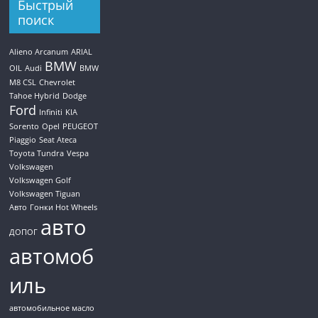
Быстрый
поиск
Alieno Arcanum
ARIAL
BMW
OIL
Audi
BMW
M8 CSL
Chevrolet
Tahoe Hybrid
Dodge
Ford
Infiniti
KIA
Sorento
Opel
PEUGEOT
Piaggio
Seat Ateca
Toyota Tundra
Vespa
Volkswagen
Volkswagen Golf
Volkswagen Tiguan
Авто
Гонки Hot Wheels
авто
ДОПОГ
автомоб
иль
автомобильное масло