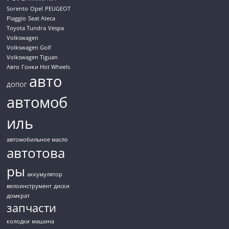
Sorento
Opel
PEUGEOT
Piaggio
Seat Ateca
Toyota Tundra
Vespa
Volkswagen
Volkswagen Golf
Volkswagen Tiguan
Авто
Гонки Hot Wheels
авто
ДОПОГ
автомоб
иль
автомобильное масло
автотова
ры
аккумулятор
велоинструмент
диски
домкрат
запчасти
колодки
машина