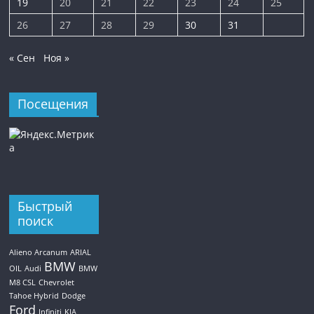
19
20
21
22
23
24
25
26
27
28
29
30
31
« Сен
Ноя »
Посещения
Быстрый
поиск
Alieno Arcanum
ARIAL
BMW
OIL
Audi
BMW
M8 CSL
Chevrolet
Tahoe Hybrid
Dodge
Ford
Infiniti
KIA