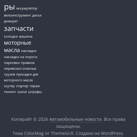
ры
аккумулятор
велоинструмент
диски
домкрат
запчасти
колодки
машина
моторные
масла
накладки
накладки на пороги
парковка
правила
перевозки опасных
грузов
присадки для
моторного масла
скутер
стартер
тираж
тюнинг
шини
штрафы
Копирайт © 2026
Автомобильные новости
. Все права
защищены.
Тема
ColorMag
от ThemeGrill. Создано на
WordPress
.