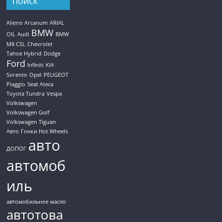
поиск
Alieno Arcanum
ARIAL
BMW
OIL
Audi
BMW
M8 CSL
Chevrolet
Tahoe Hybrid
Dodge
Ford
Infiniti
KIA
Sorento
Opel
PEUGEOT
Piaggio
Seat Ateca
Toyota Tundra
Vespa
Volkswagen
Volkswagen Golf
Volkswagen Tiguan
Авто
Гонки Hot Wheels
авто
ДОПОГ
автомоб
иль
автомобильное масло
автотова