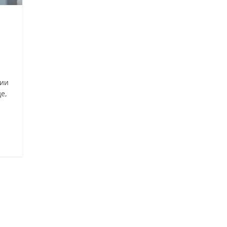
гии
е,