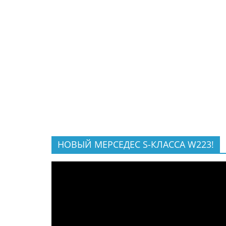
НОВЫЙ МЕРСЕДЕС S-КЛАССА W223!
Видеоплеер