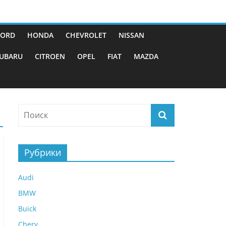
FORD
HONDA
CHEVROLET
NISSAN
UBARU
CITROEN
OPEL
FIAT
MAZDA
Рубрики
Audi
BMW
Buick
Chery