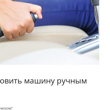
новить машину ручным
рмозом?