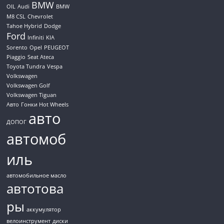
BMW
OIL
Audi
BMW
M8 CSL
Chevrolet
Tahoe Hybrid
Dodge
Ford
Infiniti
KIA
Sorento
Opel
PEUGEOT
Piaggio
Seat Ateca
Toyota Tundra
Vespa
Volkswagen
Volkswagen Golf
Volkswagen Tiguan
Авто
Гонки Hot Wheels
авто
ДОПОГ
автомоб
иль
автомобильное масло
автотова
ры
аккумулятор
велоинструмент
диски