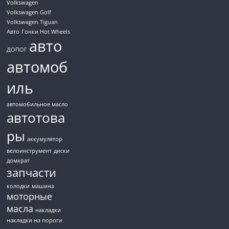
Volkswagen
Volkswagen Golf
Volkswagen Tiguan
Авто
Гонки Hot Wheels
авто
ДОПОГ
автомоб
иль
автомобильное масло
автотова
ры
аккумулятор
велоинструмент
диски
домкрат
запчасти
колодки
машина
моторные
масла
накладки
накладки на пороги