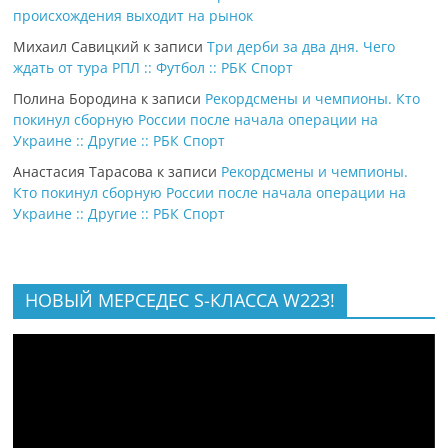
происхождения выходит на рынок
Михаил Савицкий
к записи
Три дерби за два дня. Чего
ждать от тура РПЛ :: Футбол :: РБК Спорт
Полина Бородина
к записи
Рекордсмены и чемпионы. Кто
покинул сборную России после начала операции на
Украине :: Другие :: РБК Спорт
Анастасия Тарасова
к записи
Рекордсмены и чемпионы.
Кто покинул сборную России после начала операции на
Украине :: Другие :: РБК Спорт
НОВЫЙ МЕРСЕДЕС S-КЛАССА W223!
Видеоплеер