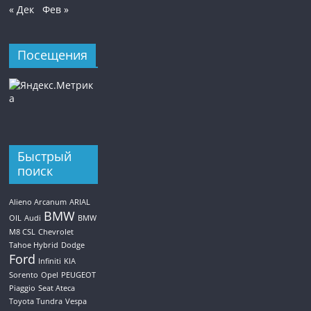
« Дек
Фев »
Посещения
Быстрый
поиск
Alieno Arcanum
ARIAL
BMW
OIL
Audi
BMW
M8 CSL
Chevrolet
Tahoe Hybrid
Dodge
Ford
Infiniti
KIA
Sorento
Opel
PEUGEOT
Piaggio
Seat Ateca
Toyota Tundra
Vespa