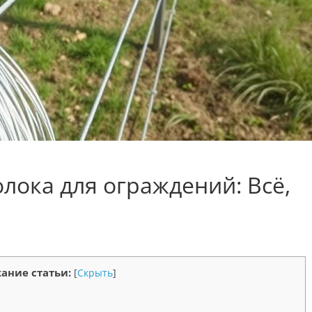
ока для ограждений: Всё,
ание статьи:
[
Скрыть
]