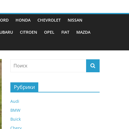
FORD
HONDA
CHEVROLET
NISSAN
UBARU
CITROEN
OPEL
FIAT
MAZDA
Рубрики
Audi
BMW
Buick
Chery