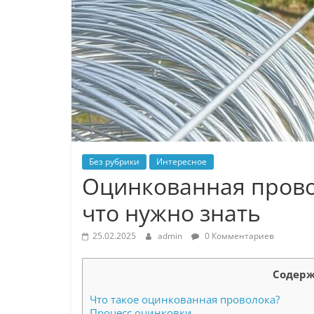
Без рубрики
Интересное
Оцинкованная провол
что нужно знать
25.02.2025
admin
0 Комментариев
Содерж
Что такое оцинкованная проволока?
Процесс оцинковки