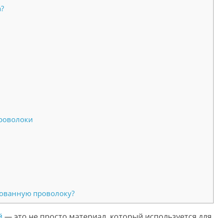
?
проволоки
кованную проволоку?
й
— это не просто материал, который используется для